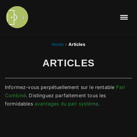
Home
»
Articles
ARTICLES
Informez-vous perpétuellement sur le rentable
Pari
Combiné
. Distinguez parfaitement tous les
10 ERREURS FRÉQUENTES EN PARIS
formidables
avantages du pari système
.
BANKROLL ET GESTION DE MISE POUR
COMBINÉS ET COMMENT LES ÉVITER
CASHOUT PARI COMBINÉ : STRATÉGIE
PARIS COMBINÉS
COMPRENDRE LES COTES DES PARIS
D’ENCAISSEMENT ANTICIPÉ
ESPÉRANCE MATHÉMATIQUE DES
COMBINÉS : GUIDE DE LECTURE
FREEBETS ET PARIS COMBINÉS :
PARIS COMBINÉS
MAXIMISER SES PARIS GRATUITS