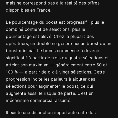
mais ne correspond pas à la réalité des offres
disponibles en France.
Le pourcentage du boost est progressif : plus le
combiné contient de sélections, plus le
pourcentage est élevé. Chez la plupart des
opérateurs, un doublé ne génère aucun boost ou un
boost minimal. Le bonus commence à devenir
significatif à partir de trois ou quatre sélections et
atteint son maximum — généralement entre 50 et
100 % — à partir de dix à vingt sélections. Cette
progression incite les parieurs à ajouter des
sélections pour augmenter le boost, ce qui
augmente aussi le risque de perte. C’est un
mécanisme commercial assumé.
Il existe une distinction importante entre les