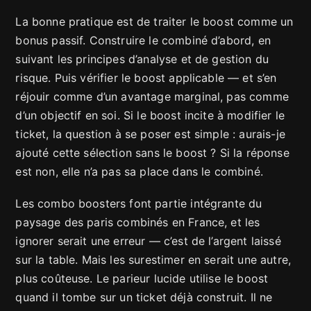
La bonne pratique est de traiter le boost comme un
bonus passif. Construire le combiné d’abord, en
suivant les principes d’analyse et de gestion du
risque. Puis vérifier le boost applicable — et s’en
réjouir comme d’un avantage marginal, pas comme
d’un objectif en soi. Si le boost incite à modifier le
ticket, la question à se poser est simple : aurais-je
ajouté cette sélection sans le boost ? Si la réponse
est non, elle n’a pas sa place dans le combiné.
Les combo boosters font partie intégrante du
paysage des paris combinés en France, et les
ignorer serait une erreur — c’est de l’argent laissé
sur la table. Mais les surestimer en serait une autre,
plus coûteuse. Le parieur lucide utilise le boost
quand il tombe sur un ticket déjà construit. Il ne