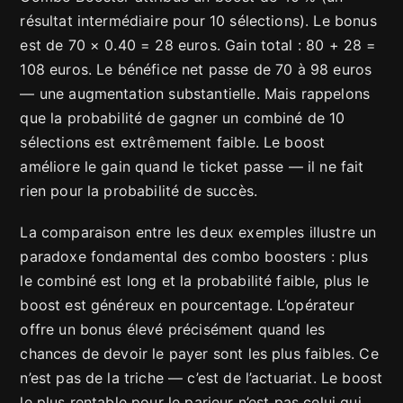
résultat intermédiaire pour 10 sélections). Le bonus
est de 70 × 0.40 = 28 euros. Gain total : 80 + 28 =
108 euros. Le bénéfice net passe de 70 à 98 euros
— une augmentation substantielle. Mais rappelons
que la probabilité de gagner un combiné de 10
sélections est extrêmement faible. Le boost
améliore le gain quand le ticket passe — il ne fait
rien pour la probabilité de succès.
La comparaison entre les deux exemples illustre un
paradoxe fondamental des combo boosters : plus
le combiné est long et la probabilité faible, plus le
boost est généreux en pourcentage. L’opérateur
offre un bonus élevé précisément quand les
chances de devoir le payer sont les plus faibles. Ce
n’est pas de la triche — c’est de l’actuariat. Le boost
le plus rentable pour le parieur n’est pas celui qui