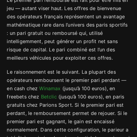
jeu — autant viser haut. Les offres de bienvenue
des opérateurs français représentent un avantage
mathématique rare dans l’univers des paris sportifs
: un pari gratuit ou remboursé qui, utilisé
intelligemment, peut générer un profit net sans
risque de capital. Le pari combiné est l’un des
meilleurs véhicules pour exploiter ces offres.
Le raisonnement est le suivant. La plupart des
opérateurs remboursent le premier pari perdant —
en cash chez
Winamax
(jusqu’à 100 euros), en
freebets chez
Betclic
(jusqu’à 100 euros), en paris
gratuits chez Parions Sport. Si le premier pari est
perdant, le remboursement permet de rejouer. Si le
premier pari est gagnant, le gain est encaissé
normalement. Dans cette configuration, le parieur a