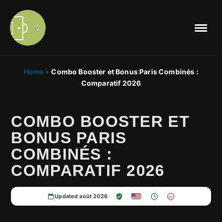
Home
»
Combo Booster et Bonus Paris Combinés :
Comparatif 2026
COMBO BOOSTER ET
BONUS PARIS
COMBINÉS :
COMPARATIF 2026
Updated août 2026
18+