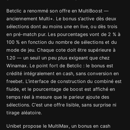
Betclic a renommé son offre en MultiBoost —
anciennement Multi+. Le bonus s’active dès deux
sélections dont au moins une en live, ou dès trois
en pré-match pur. Les pourcentages vont de 2 % à
100 % en fonction du nombre de sélections et du
mode de jeu. Chaque cote doit être supérieure à
1.20 — un seuil un peu plus exigeant que chez
Winamax. Le point fort de Betclic : le bonus est
crédité intégralement en cash, sans conversion en
freebet. L’interface de construction du combiné est
fluide, et le pourcentage de boost est affiché en
temps réel à mesure que le parieur ajoute des
sélections. C’est une offre lisible, sans surprise ni
tirage aléatoire.
Unibet propose le MultiMax, un bonus en cash