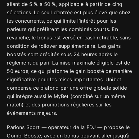
allant de 5 % à 50 %, applicable à partir de cinq
sélections. Le seuil d’entrée est plus élevé que chez
les concurrents, ce qui limite l’intérêt pour les
parieurs qui préfèrent les combinés courts. En
revanche, le bonus est versé en cash retirable, sans
condition de rollover supplémentaire. Les gains
boostés sont crédités sous 24 heures après le
règlement du pari. La mise maximale éligible est de
50 euros, ce qui plafonne le gain boosté de manière
significative pour les mises importantes. Unibet
compense ce plafond par une offre globale solide
qui intègre aussi le MyBet (combiné sur un même
match) et des promotions régulières sur les
événements majeurs.
Parions Sport — opérateur de la FDJ — propose le
Combi Boosté, avec un bonus pouvant aller jusqu’à