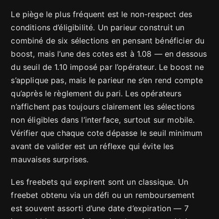
Le piège le plus fréquent est le non-respect des
conditions d’éligibilité. Un parieur construit un
combiné de six sélections en pensant bénéficier du
boost, mais l’une des cotes est à 1.08 — en dessous
du seuil de 1.10 imposé par l’opérateur. Le boost ne
s’applique pas, mais le parieur ne s’en rend compte
qu’après le règlement du pari. Les opérateurs
n’affichent pas toujours clairement les sélections
non éligibles dans l’interface, surtout sur mobile.
Vérifier que chaque cote dépasse le seuil minimum
avant de valider est un réflexe qui évite les
mauvaises surprises.
Les freebets qui expirent sont un classique. Un
freebet obtenu via un défi ou un remboursement
est souvent assorti d’une date d’expiration — 7