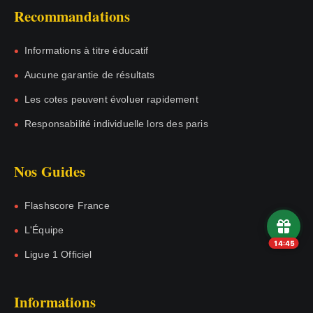
Recommandations
Informations à titre éducatif
Aucune garantie de résultats
Les cotes peuvent évoluer rapidement
Responsabilité individuelle lors des paris
Nos Guides
Flashscore France
L'Équipe
14:43
Ligue 1 Officiel
Informations