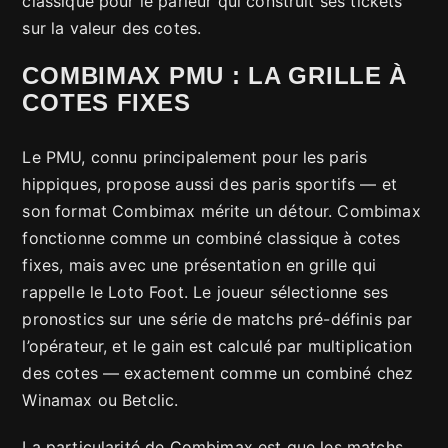
classique pour le parieur qui construit ses tickets
sur la valeur des cotes.
COMBIMAX PMU : LA GRILLE À
COTES FIXES
Le PMU, connu principalement pour les paris
hippiques, propose aussi des paris sportifs — et
son format Combimax mérite un détour. Combimax
fonctionne comme un combiné classique à cotes
fixes, mais avec une présentation en grille qui
rappelle le Loto Foot. Le joueur sélectionne ses
pronostics sur une série de matchs pré-définis par
l’opérateur, et le gain est calculé par multiplication
des cotes — exactement comme un combiné chez
Winamax ou Betclic.
La particularité de Combimax est que les matchs