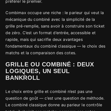
préférer le premier.
Combimax occupe une niche : le parieur qui veut la
mécanique du combiné avec la simplicité de la
grille pré-remplie, sans avoir à construire son ticket
de zéro. C’est un format d’entrée, accessible et
rapide, mais qui sacrifie deux avantages
fondamentaux du combiné classique — le choix des
matchs et la comparaison des cotes.
GRILLE OU COMBINÉ : DEUX
LOGIQUES, UN SEUL
BANKROLL
Le choix entre grille et combiné n’est pas une
question de goût — c’est une question de méthode.
Le combiné classique donne au parieur le contrôle