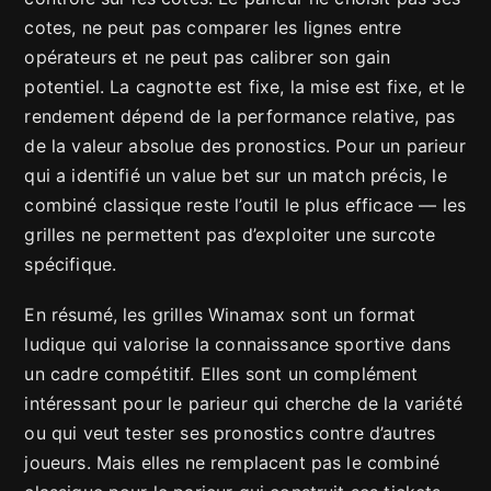
cotes, ne peut pas comparer les lignes entre
opérateurs et ne peut pas calibrer son gain
potentiel. La cagnotte est fixe, la mise est fixe, et le
rendement dépend de la performance relative, pas
de la valeur absolue des pronostics. Pour un parieur
qui a identifié un value bet sur un match précis, le
combiné classique reste l’outil le plus efficace — les
grilles ne permettent pas d’exploiter une surcote
spécifique.
En résumé, les grilles Winamax sont un format
ludique qui valorise la connaissance sportive dans
un cadre compétitif. Elles sont un complément
intéressant pour le parieur qui cherche de la variété
ou qui veut tester ses pronostics contre d’autres
joueurs. Mais elles ne remplacent pas le combiné