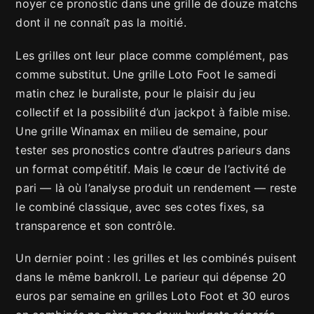
noyer ce pronostic dans une grille de douze matchs
dont il ne connaît pas la moitié.
Les grilles ont leur place comme complément, pas
comme substitut. Une grille Loto Foot le samedi
matin chez le buraliste, pour le plaisir du jeu
collectif et la possibilité d’un jackpot à faible mise.
Une grille Winamax en milieu de semaine, pour
tester ses pronostics contre d’autres parieurs dans
un format compétitif. Mais le cœur de l’activité de
pari — là où l’analyse produit un rendement — reste
le combiné classique, avec ses cotes fixes, sa
transparence et son contrôle.
Un dernier point : les grilles et les combinés puisent
dans le même bankroll. Le parieur qui dépense 20
euros par semaine en grilles Loto Foot et 30 euros