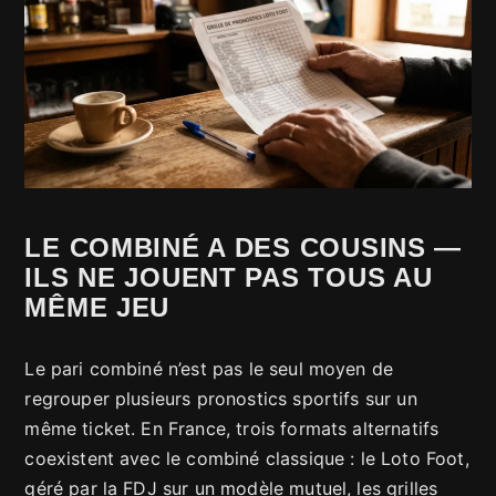
LE COMBINÉ A DES COUSINS —
ILS NE JOUENT PAS TOUS AU
MÊME JEU
Le pari combiné n’est pas le seul moyen de
regrouper plusieurs pronostics sportifs sur un
même ticket. En France, trois formats alternatifs
coexistent avec le combiné classique : le Loto Foot,
géré par la FDJ sur un modèle mutuel, les grilles