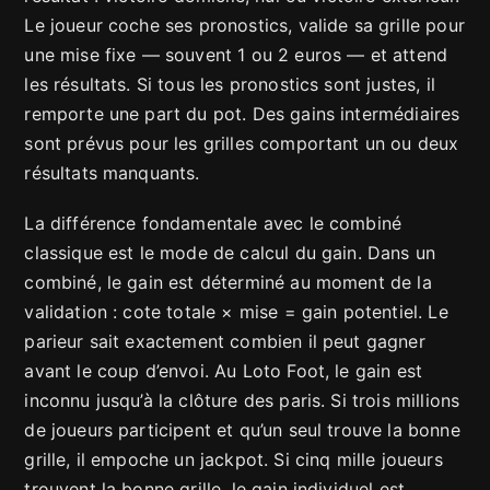
Le joueur coche ses pronostics, valide sa grille pour
une mise fixe — souvent 1 ou 2 euros — et attend
les résultats. Si tous les pronostics sont justes, il
remporte une part du pot. Des gains intermédiaires
sont prévus pour les grilles comportant un ou deux
résultats manquants.
La différence fondamentale avec le combiné
classique est le mode de calcul du gain. Dans un
combiné, le gain est déterminé au moment de la
validation : cote totale × mise = gain potentiel. Le
parieur sait exactement combien il peut gagner
avant le coup d’envoi. Au Loto Foot, le gain est
inconnu jusqu’à la clôture des paris. Si trois millions
de joueurs participent et qu’un seul trouve la bonne
grille, il empoche un jackpot. Si cinq mille joueurs
trouvent la bonne grille, le gain individuel est