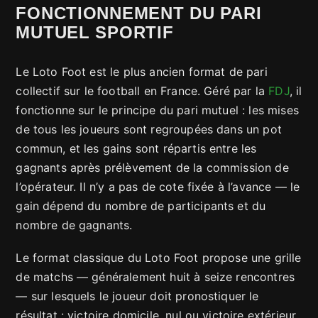
FONCTIONNEMENT DU PARI
MUTUEL SPORTIF
Le Loto Foot est le plus ancien format de pari
collectif sur le football en France. Géré par la
FDJ
, il
fonctionne sur le principe du pari mutuel : les mises
de tous les joueurs sont regroupées dans un pot
commun, et les gains sont répartis entre les
gagnants après prélèvement de la commission de
l’opérateur. Il n’y a pas de cote fixée à l’avance — le
gain dépend du nombre de participants et du
nombre de gagnants.
Le format classique du Loto Foot propose une grille
de matchs — généralement huit à seize rencontres
— sur lesquels le joueur doit pronostiquer le
résultat : victoire domicile, nul ou victoire extérieur.